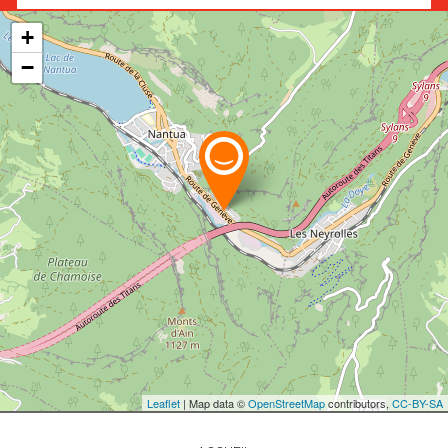
+
−
Leaflet
| Map data ©
OpenStreetMap
contributors,
CC-BY-SA