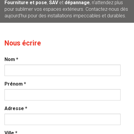
Fourniture et pose
,
SAV
et
dépannage
, n'attendez plus
pour sublimer vos espaces extérieurs. Contactez-nous dès
aujourd'hui pour des installations impeccables et durables.
Nous écrire
Nom
*
Prénom
*
Adresse
*
Ville
*